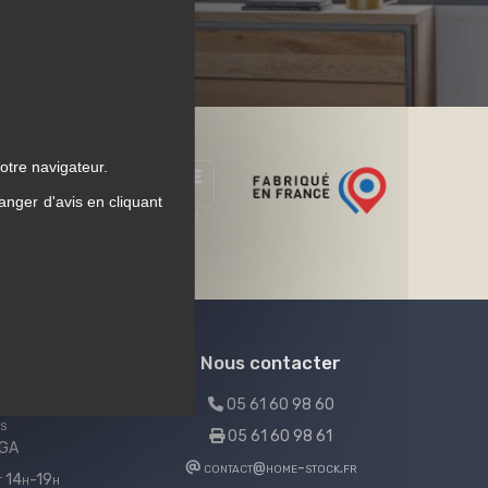
otre navigateur.
anger d'avis en cliquant
Nous contacter
05 61 60 98 60
s
05 61 60 98 61
LGA
contact@home-stock.fr
et 14h-19h