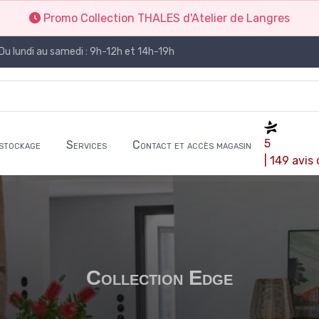
Promo Collection THALES d'Atelier de Langres
Du lundi au samedi : 9h-12h et 14h-19h
5
stockage
Services
Contact et accès magasin
| 149 avis
Collection Edge