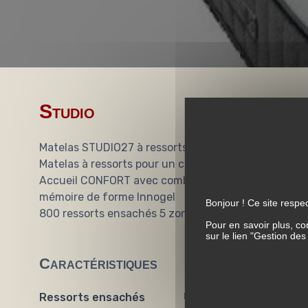
Studio
Matelas STUDIO27 à ressorts ensachés - Collection
Matelas à ressorts pour un couchage 1 ou 2 personn
Accueil CONFORT avec combinaison de mousse soft
mémoire de forme Innogel
Bonjour ! Ce site respec
800 ressorts ensachés 5 zones en 140x190
Pour en savoir plus, co
sur le lien "Gestion de
Caractéristiques
Ressorts ensachés
800 ressorts en 140 (17 cm)