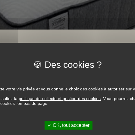
 Belharra - Ligne URBAN
es.
 et de 1cm de mousse à
te votre vie privée et vous donne le choix des cookies à autoriser sur v
nsultez la
politique de collecte et gestion des cookies
. Vous pourrez ch
s cookies" en bas de page.
✓ OK, tout accepter
Garantie