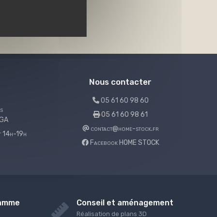
Nous contacter
05 61 60 98 60
s
05 61 60 98 61
LGA
contact@home-stock.fr
et 14h-19h
Facebook HOME STOCK
gamme
Conseil et aménagement
Réalisation de plans 3D