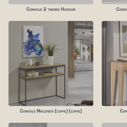
Console 2 tiroirs Hudson
Cons
Console Maldives (copie) (copie)
Con