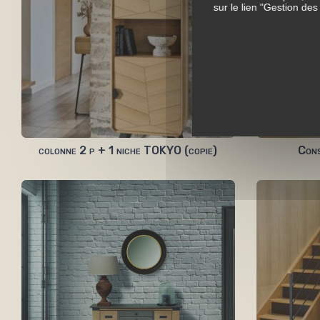
sur le lien "Gestion de
colonne 2 p + 1 niche TOKYO (copie)
Cons