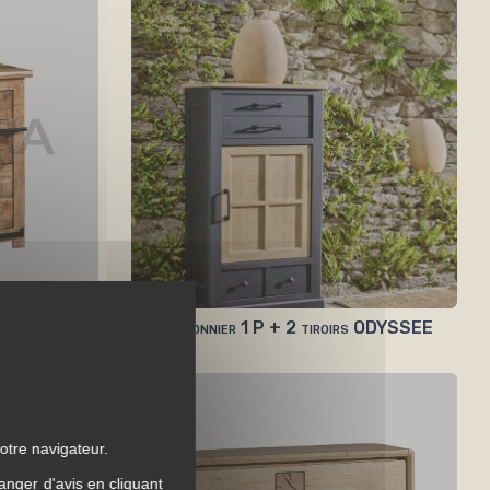
irs + 1 porte
Chiffonnier 1 P + 2 tiroirs ODYSSEE
otre navigateur.
anger d'avis en cliquant