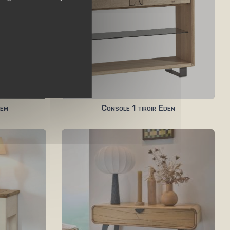
lem
Console 1 tiroir Eden