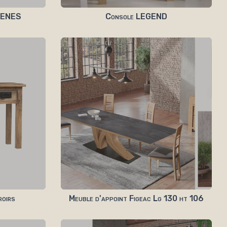
THENES
Console LEGEND
roirs
Meuble d'appoint Figeac Lg 130 ht 106