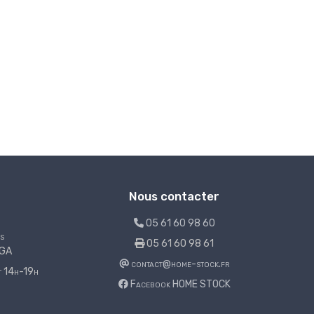
Nous contacter
05 61 60 98 60
s
05 61 60 98 61
LGA
contact@home-stock.fr
et 14h-19h
Facebook HOME STOCK