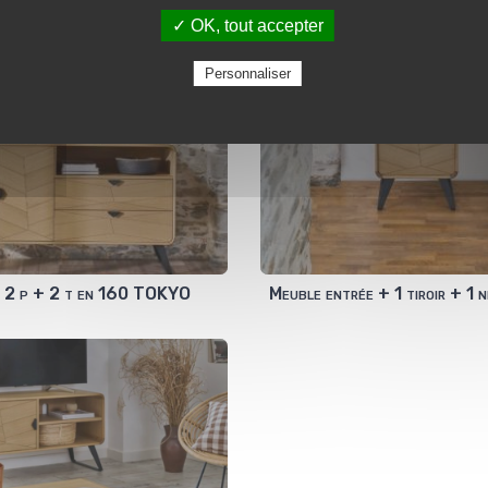
✓ OK, tout accepter
Personnaliser
e 2 p + 2 t en 160 TOKYO
Meuble entrée + 1 tiroir + 1