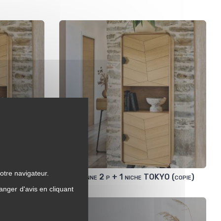
otre navigateur.
 TOKYO
colonne 2 p + 1 niche TOKYO (copie)
anger d'avis en cliquant