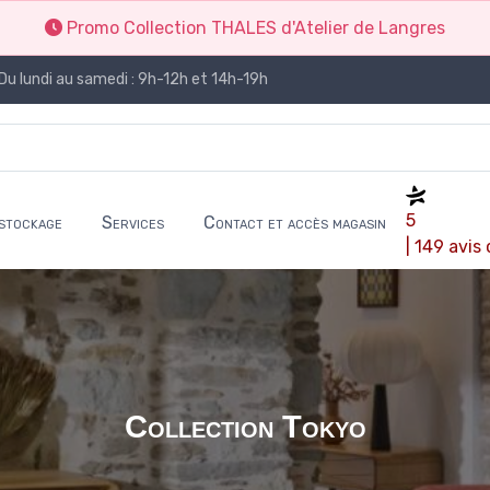
Promo Collection THALES d'Atelier de Langres
Du lundi au samedi : 9h-12h et 14h-19h
5
stockage
Services
Contact et accès magasin
| 149 avis
Collection Tokyo