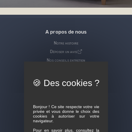
A propos de nous
Notre histoire
Déposer un avis
Nos conseils entretien
Bonjour ! Ce site respecte votre vie
Votre magasin
privée et vous donne le choix des
cookies à autoriser sur votre
2 avenue des Pyrénées
navigateur.
09100 ST JEAN DU FALGA
Pour en savoir plus, consultez la