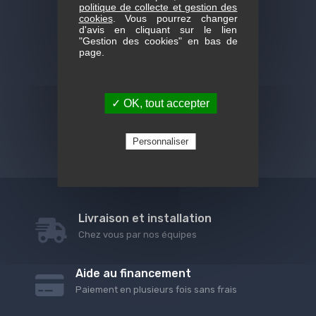
Du lundi au samedi : 9h-12h et 14h-19h
politique de collecte et gestion des
cookies
. Vous pourrez changer
d'avis en cliquant sur le lien
"Gestion des cookies" en bas de
Nous contacter
page.
05 61 60 98 60
05 61 60 98 61
✓ OK, tout accepter
contact@home-stock.fr
Facebook HOME STOCK
Personnaliser
Livraison et installation
Chez vous par nos équipes
Aide au financement
Paiement en plusieurs fois sans frais