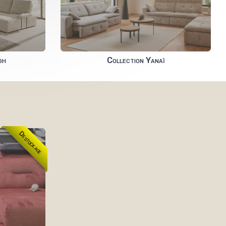
gh
Collection Yanaï
Destockage