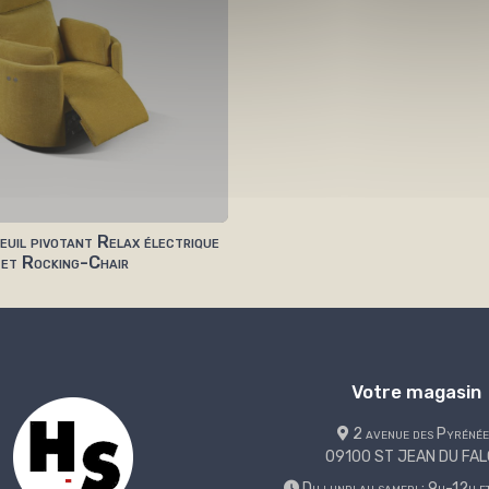
uil pivotant Relax électrique
et Rocking-Chair
Votre magasin
2 avenue des Pyrénée
09100 ST JEAN DU FA
Du lundi au samedi : 9h-12h 