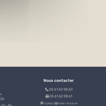
Nous contacter
05 61 60 98 60
s
05 61 60 98 61
LGA
contact@home-stock.fr
et 14h-19h