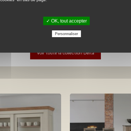
✓ OK, tout accepter
portes - 1 abattant - 1 niche
Bibus 2 Portes DELTA avec
DELTA
Personnaliser
Voir toute la collection Delta