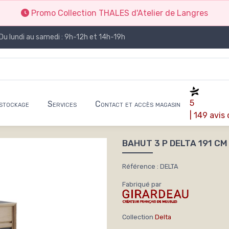
Promo Collection THALES d'Atelier de Langres
Du lundi au samedi : 9h-12h et 14h-19h
5
stockage
Services
Contact et accès magasin
| 149 avis
BAHUT 3 P DELTA 191 C
Référence : DELTA
Fabriqué par
Collection
Delta