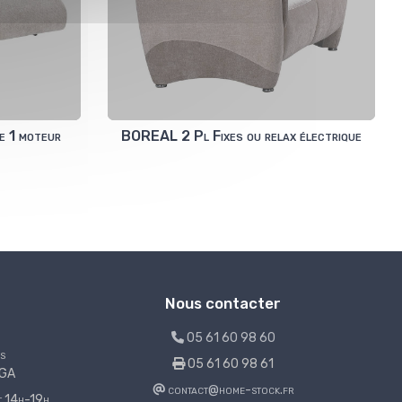
e 1 moteur
BOREAL 2 Pl Fixes ou relax électrique
Nous contacter
05 61 60 98 60
s
05 61 60 98 61
LGA
contact@home-stock.fr
et 14h-19h