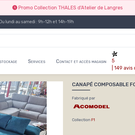
Promo Collection THALES d'Atelier de Langres
Du lundi au samedi : 9h-12h et 14h-19h
5
stockage
Services
Contact et accès magasin
| 149 avis
CANAPÉ COMPOSABLE FO
Fabriqué par
Collection
F1