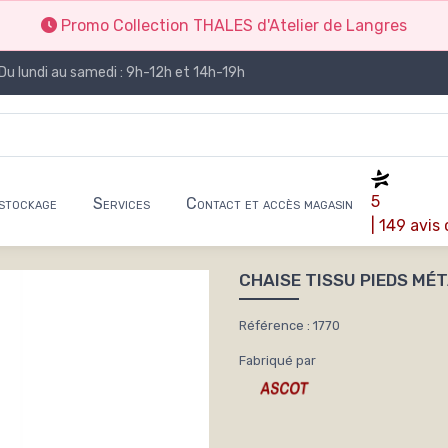
Promo Collection THALES d'Atelier de Langres
Du lundi au samedi : 9h-12h et 14h-19h
5
stockage
Services
Contact et accès magasin
| 149 avis
CHAISE TISSU PIEDS MÉT
Référence : 1770
Fabriqué par