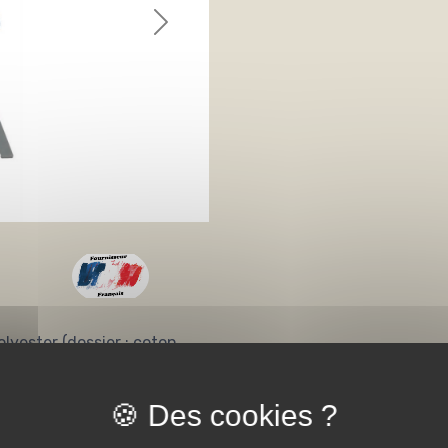
lyester (dossier : coton
0kg/m3) - 5 coloris : BG
0/P620/H890/HA480