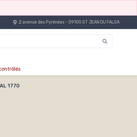
2 avenue des Pyrénées - 09100 ST JEAN DU FALGA
 contrôlés
AL 1770