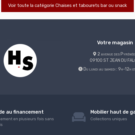
Voir toute la catégorie Chaises et tabourets bar ou snack
Votre magasin
2 avenue des Pyrénée
09100 ST JEAN DU FA
Du lundi au samedi : 9h-12h 
de au financement
Mobilier haut de 
iement en plusieurs fois sans
Collections uniques
is