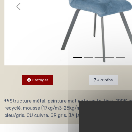
Partager
+ d'infos
Structure métal, peinture mat anthracite, tissu 100% po
recyclé, mousse (17kg/m3-25kg/m3). Assise élasthanne (3
bleu/gris, CU cuivre, GR gris, JA jaune, VE vert - L45