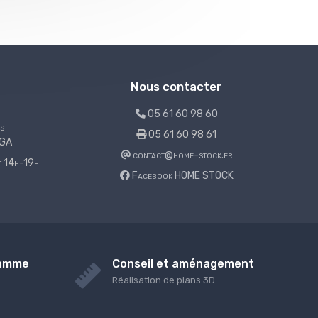
Nous contacter
05 61 60 98 60
s
05 61 60 98 61
LGA
contact@home-stock.fr
et 14h-19h
Facebook HOME STOCK
gamme
Conseil et aménagement
Réalisation de plans 3D