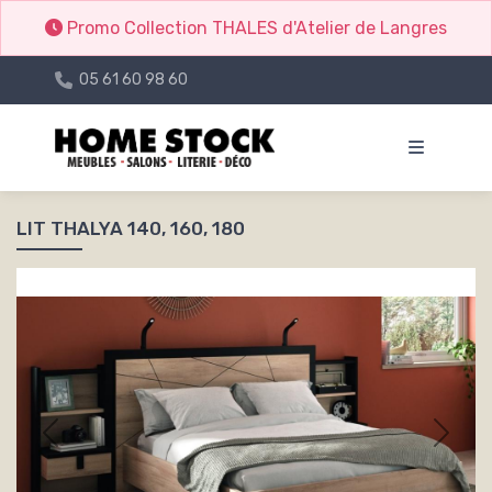
Promo Collection THALES d'Atelier de Langres
05 61 60 98 60
LIT THALYA 140, 160, 180