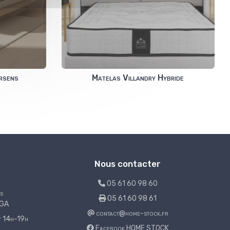
rsens
Matelas Villandry Hybride
Nous contacter
05 61 60 98 60
s
05 61 60 98 61
LGA
contact@home-stock.fr
et 14h-19h
Facebook HOME STOCK