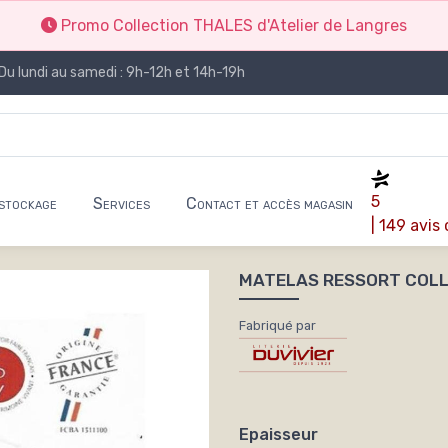
Promo Collection THALES d'Atelier de Langres
Du lundi au samedi : 9h-12h et 14h-19h
5
stockage
Services
Contact et accès magasin
| 149 avis
MATELAS RESSORT COLL
Fabriqué par
Epaisseur