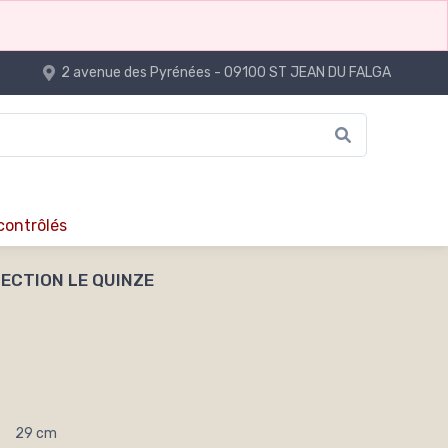
2 avenue des Pyrénées - 09100 ST JEAN DU FALGA
 contrôlés
ECTION LE QUINZE
29 cm