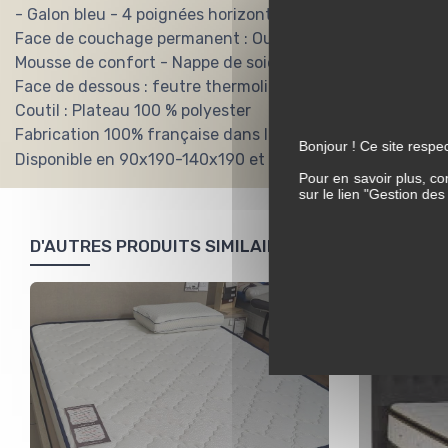
- Galon bleu - 4 poignées horizontales - 2 aérateurs déco
Face de couchage permanent : Ouate polyester thermolié
Mousse de confort - Nappe de soie.
Face de dessous : feutre thermolié et mousse
Coutil : Plateau 100 % polyester
Fabrication 100% française dans le 85.
Bonjour ! Ce site respec
Disponible en 90x190-140x190 et 160x200
Pour en savoir plus, co
sur le lien "Gestion de
D'AUTRES PRODUITS SIMILAIRES