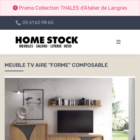
Promo Collection THALES d'Atelier de Langres
05 61 60 98 60
MEUBLE TV AIRE "FORME" COMPOSABLE