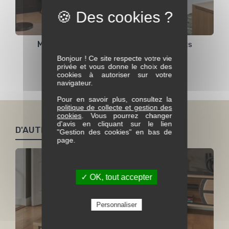
Meuble TV RIVAGE - 2 dimensions possibles
Bonjour ! Ce site respecte votre vie
privée et vous donne le choix des
cookies à autoriser sur votre
Voir toute la collection Rivage
navigateur.
Pour en savoir plus, consultez la
politique de collecte et gestion des
cookies
. Vous pourrez changer
d'avis en cliquant sur le lien
D'AUTRES PRODUITS SIMILAIRES
"Gestion des cookies" en bas de
page.
✓ OK, tout accepter
Personnaliser