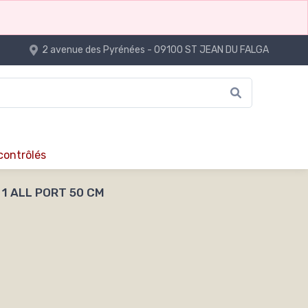
2 avenue des Pyrénées - 09100 ST JEAN DU FALGA
 contrôlés
 1 ALL PORT 50 CM