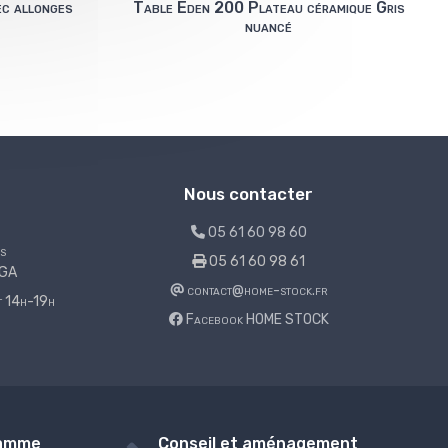
ec allonges
Table Eden 200 Plateau céramique Gris
nuancé
Nous contacter
05 61 60 98 60
s
05 61 60 98 61
LGA
contact@home-stock.fr
et 14h-19h
Facebook HOME STOCK
gamme
Conseil et aménagement