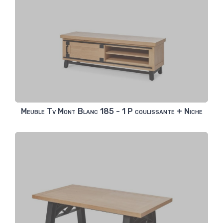
Meuble Tv Mont Blanc 185 - 1 P coulissante + Niche