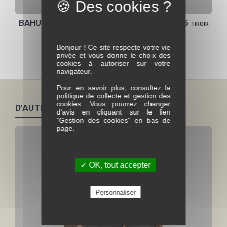
BAHUT MONT BLANC 1 porte coulissantes + 5 tiroir
Bonjour ! Ce site respecte votre vie
Voir toute la collection Mont Blanc
privée et vous donne le choix des
cookies à autoriser sur votre
navigateur.
Pour en savoir plus, consultez la
politique de collecte et gestion des
cookies
. Vous pourrez changer
D'AUTRES PRODUITS SIMILAIRES
d'avis en cliquant sur le lien
"Gestion des cookies" en bas de
page.
✓ OK, tout accepter
Personnaliser