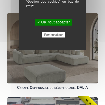
"Gestion des cookies" en bas de
Canapé 2p fixe ou relax PANACHE
page.
✓ OK, tout accepter
Personnaliser
Canapé Composable ou décomposable DALIA
Destockage