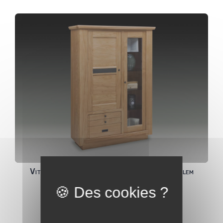
Vitrine 1 portes vitrée + 1 bois + 2 tiroris Belem
Voir toute la collection Belem